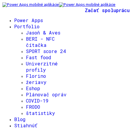
Začať spoluprácu
Power Apps
Portfolio
Jasoň & Aves
BERI - NFC
čítačka
SPORT score 24
Fast food
Univerzitné
profily
Florino
žeriavy
Eshop
Plánovač opráv
COVID-19
FRODO
štatistiky
Blog
Stiahnúť