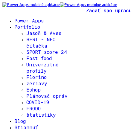
Začať spoluprácu
Power Apps
Portfolio
Jasoň & Aves
BERI - NFC
čítačka
SPORT score 24
Fast food
Univerzitné
profily
Florino
žeriavy
Eshop
Plánovač opráv
COVID-19
FRODO
štatistiky
Blog
Stiahnúť