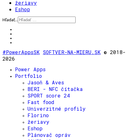
žeriavy
Eshop
Hľadať...
#PowerAppsSK
SOFTVER-NA-MIERU.SK
© 2018-
2026
Power Apps
Portfolio
Jasoň & Aves
BERI - NFC čítačka
SPORT score 24
Fast food
Univerzitné profily
Florino
žeriavy
Eshop
Plánovač opráv