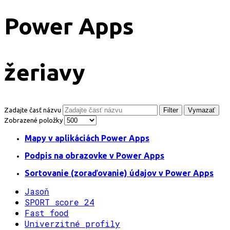
Power Apps
žeriavy
Zadajte časť názvu
Filter
Vymazať
Zobrazené položky
Mapy v aplikáciách Power Apps
Podpis na obrazovke v Power Apps
Sortovanie (zoraďovanie) údajov v Power Apps
Jasoň
SPORT score 24
Fast food
Univerzitné profily