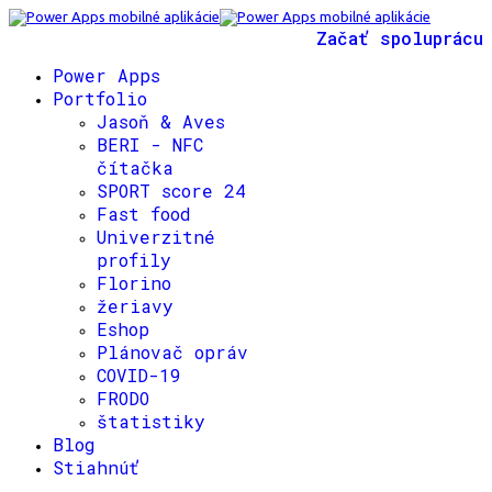
Začať spoluprácu
Power Apps
Portfolio
Jasoň & Aves
BERI - NFC
čítačka
SPORT score 24
Fast food
Univerzitné
profily
Florino
žeriavy
Eshop
Plánovač opráv
COVID-19
FRODO
štatistiky
Blog
Stiahnúť